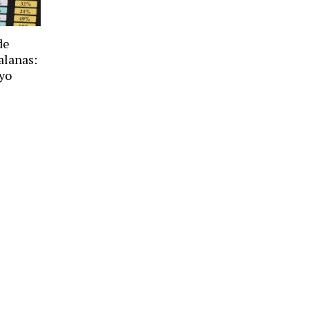
de
alanas:
oyo