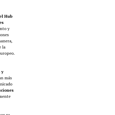
el Hub
es
nto y
iones
manera,
 la
europeo.
 y
ran más
unicado
uciones
emente
por su