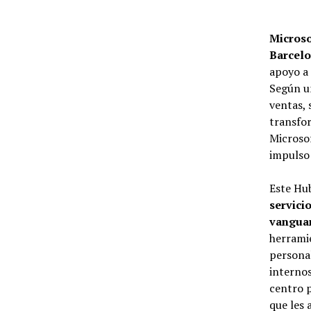
Microso
Barcel
apoyo a 
Según un
ventas, 
transfor
Microsof
impulso 
Este Hub
servici
vangua
herramie
personal
internos
centro p
que les 