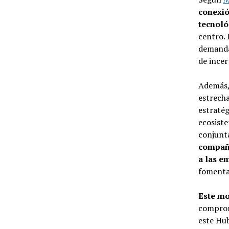
conexió
tecnoló
centro. 
demanda 
de incer
Además, 
estrecha
estratég
ecosiste
conjunta
compañí
a las e
fomenta
Este mo
compromi
este Hub