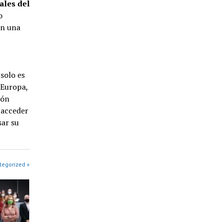
ales del
o
en una
solo es
 Europa,
ión
 acceder
sar su
tegorized »