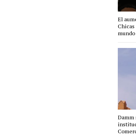
El aume
Chicas
mundo 
Damm s
institu
Comerc