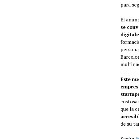
para seg
El anun
se conv
digital
formació
personal
Barcelon
multinac
Este nu
empresa
startup
costosas
que la c
accesib
de su ta
Según
M