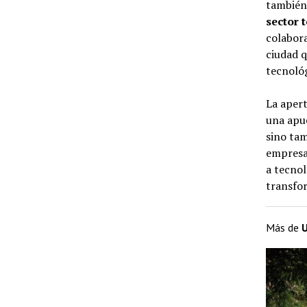
tambié
sector 
colabora
ciudad q
tecnoló
La apert
una apue
sino tam
empresar
a tecnol
transfor
Más de
U