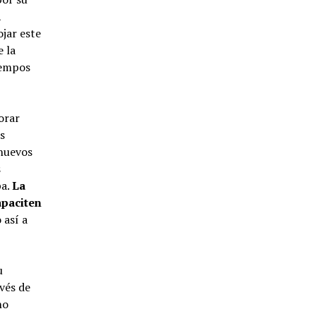
a
ojar este
 la
iempos
orar
s
 nuevos
s
pa.
La
apaciten
 así a
u
vés de
no