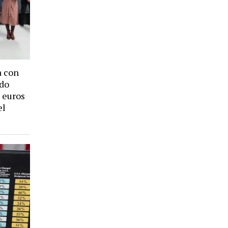
a con
ndo
 euros
el