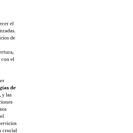
ecer el
nzadas.
cios de
ertura,
 con el
er
gías de
 y las
ciones
sos
 el
ervicios
 crucial