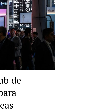
ub de
para
peas