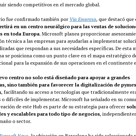
uir siendo competitivos en el mercado global.
cio fue confirmado también por
Via Empresa
, que destacó que
ertirá en un centro neurálgico para las ventas de solucion
es en toda Europa
. Microsoft planea proporcionar asesoramie
n técnica a las empresas para ayudarlas a implementar soluc
izadas que respondan a sus necesidades específicas. De esta 
a se posiciona como un punto clave en el mapa estratégico de
ional para la expansión de sus operaciones en el continente 
evo centro no solo está diseñado para apoyar a grandes
s, sino también para favorecer la digitalización de pymes
s
, facilitando su acceso a tecnologías que tradicionalmente e
 o difíciles de implementar. Microsoft ha señalado en su com
reación de este Hub es parte de su estrategia para ofrecer
sol
les y escalables para todo tipo de negocios
, independient
maño o sector.
icrosoft News
, la ubicación en Barcelona ha sido seleccionada 